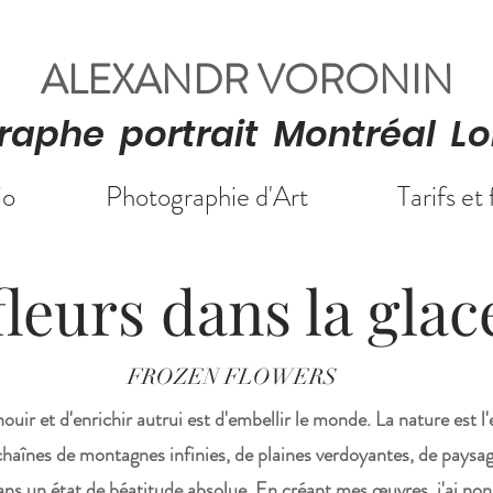
ALEXANDR VORONIN
raphe portrait
Montréal Lo
io
Photographie d'Art
Tarifs et 
fleurs dans la glac
FROZEN FLOWERS
ouir et d'enrichir autrui est d'embellir le monde. La nature est l
chaînes de montagnes infinies, de plaines verdoyantes, de paysa
ans un état de béatitude absolue. En créant mes œuvres, j'ai non