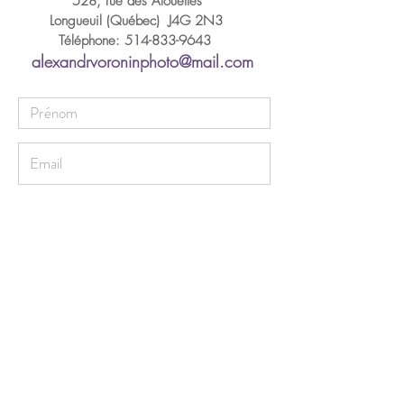
528, rue des Alouettes
Longueuil (Québec) J4G 2N3
Téléphone:
514-833-9643
alexandrvoroninphoto@mail.com